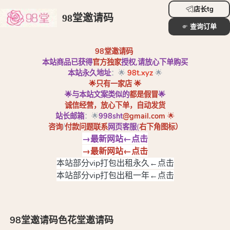
店长tg
98堂邀请码
查询订单
98堂
邀请码
本站商品已获得
官方独家
授权,请放心下单购买
本站永久地址
：🌟
98t.xyz
🌟
🌟只有一家店 🌟
🌟与本站文案类似的
都是假冒
🌟
诚信经营，放心下单，自动发货
站长邮箱
：🌟
998sht
@gmail.com
🌟
咨询
/
付款问题联系
网页客服
(
右下角图标
）
→最新网站←点击
→最新网站←点击
本站部分vip打包出租永久←点击
本站部分vip打包出租一年←点击
98堂邀请码色花堂邀请码